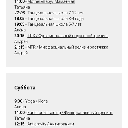
11:00
-
Mother&Baby/ Мама+мал
Татьяна
1
7
:05
-
Танцевальная школа 7-12 лет
18:05
- Танцевальная школа 3-4 года
19:05
- Танцевальная школа 5-7 лет
Алёна
20:15
-
TRX / Функциональный подвесной тренинг
Андрей
21:15
-
MFR / Миофасциальный релиз и растяжка
Андрей
Суббота
9:30
-
Yoga / Йога
Алиса
11:00
-
Functional training / Функциональный тренинг
Татьяна
12:15
-
Antigravity / Антигравити