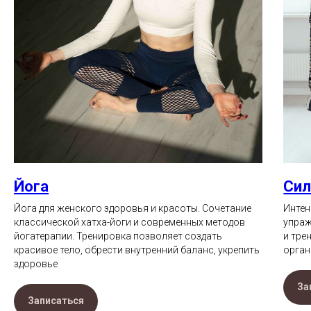
Йога
Си
Йога для женского здоровья и красоты. Сочетание
Интен
классической хатха-йоги и современных методов
упраж
йогатерапии. Тренировка позволяет создать
и тре
красивое тело, обрести внутренний баланс, укрепить
орган
здоровье
За
Записаться